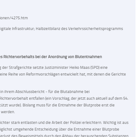
tionen/4275.htm
gitale Infrastruktur; Halbzeitbilanz des Verkehrssicherheitsprogramms
es Richtervorbehalts bei der Anordnung von Blutentnahmen
der Strafgerichte setzte Justizminister Heiko Maas (SPD) eine
eine Reihe von Reformvorschlägen entwickelt hat, mit denen die Gerichte
 in ihrem Abschlussbericht - für die Blutabnahme bei
ichtervorbehalt entfallen (ein Vorschlag, der jetzt auch aktuell auf dem 54.
tützt wurde). Bislang muss für die Entnahme der Blutprobe erst die
t werden.
chter stark entlasten und die Arbeit der Polizei erleichtern. Wichtig ist aus
möglichst umgehende Entscheidung über die Entnahme einer Blutprobe
 Verlust des Beweismittels durch den Abbau der berauschenden Substanzen