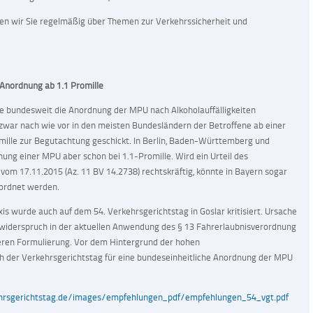
en wir Sie regelmäßig über Themen zur Verkehrssicherheit und
Anordnung ab 1.1 Promille
ile bundesweit die Anordnung der MPU nach Alkoholauffälligkeiten
 zwar nach wie vor in den meisten Bundesländern der Betroffene ab einer
omille zur Begutachtung geschickt. In Berlin, Baden-Württemberg und
nung einer MPU aber schon bei 1.1-Promille. Wird ein Urteil des
om 17.11.2015 (Az. 11 BV 14.2738) rechtskräftig, könnte in Bayern sogar
eordnet werden.
is wurde auch auf dem 54. Verkehrsgerichtstag in Goslar kritisiert. Ursache
gswiderspruch in der aktuellen Anwendung des § 13 Fahrerlaubnisverordnung
igeren Formulierung. Vor dem Hintergrund der hohen
ich der Verkehrsgerichtstag für eine bundeseinheitliche Anordnung der MPU
hrsgerichtstag.de/images/empfehlungen_pdf/empfehlungen_54_vgt.pdf