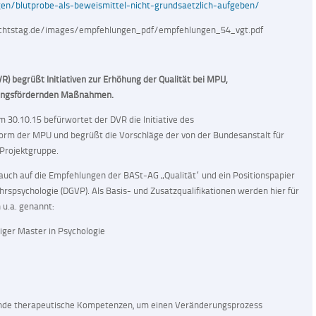
n/blutprobe-als-beweismittel-nicht-grundsaetzlich-aufgeben/
ichtstag.de/images/empfehlungen_pdf/empfehlungen_54_vgt.pdf
R) begrüßt Initiativen zur Erhöhung der Qualität bei MPU,
nungsfördernden Maßnahmen.
 30.10.15 befürwortet der DVR die Initiative des
orm der MPU und begrüßt die Vorschläge der von der Bundesanstalt für
Projektgruppe.
auch auf die Empfehlungen der BASt-AG „Qualität“ und ein Positionspapier
hrspsychologie (DGVP). Als Basis- und Zusatzqualifikationen werden hier für
u.a. genannt:
iger Master in Psychologie
ende therapeutische Kompetenzen, um einen Veränderungsprozess