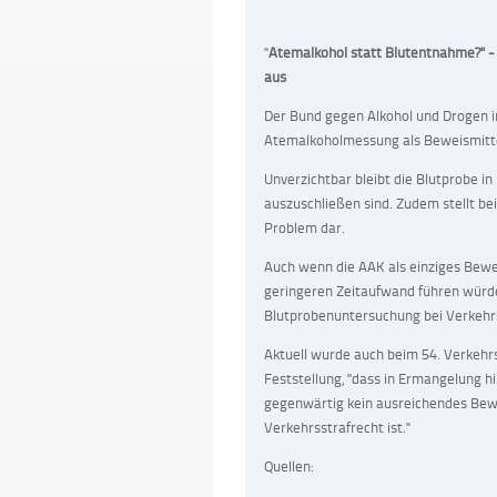
"
Atemalkohol statt Blutentnahme?" - 
aus
Der Bund gegen Alkohol und Drogen im
Atemalkoholmessung als Beweismitte
Unverzichtbar bleibt die Blutprobe i
auszuschließen sind. Zudem stellt be
Problem dar.
Auch wenn die AAK als einziges Bewei
geringeren Zeitaufwand führen würde
Blutprobenuntersuchung bei Verkehrs
Aktuell wurde auch beim 54. Verkehrs
Feststellung, "dass in Ermangelung h
gegenwärtig kein ausreichendes Bewe
Verkehrsstrafrecht ist."
Quellen: