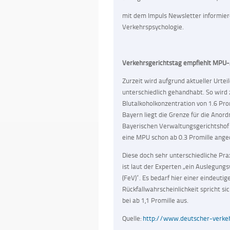
mit dem Impuls Newsletter informier
Verkehrspsychologie.
Verkehrsgerichtstag empfiehlt MPU-
Zurzeit wird aufgrund aktueller Urte
unterschiedlich gehandhabt. So wird
Blutalkoholkonzentration von 1.6 Pr
Bayern liegt die Grenze für die Anord
Bayerischen Verwaltungsgerichtshof v
eine MPU schon ab 0.3 Promille ang
Diese doch sehr unterschiedliche Prax
ist laut der Experten „ein Auslegun
(FeV)“. Es bedarf hier einer eindeut
Rückfallwahrscheinlichkeit spricht s
bei ab 1,1 Promille aus.
Quelle:
http://www.deutscher-verke