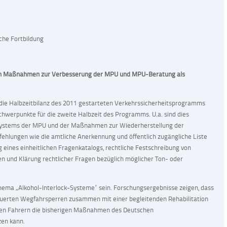
che Fortbildung
ch Maßnahmen zur Verbesserung der MPU und MPU-Beratung als
die Halbzeitbilanz des 2011 gestarteten Verkehrssicherheitsprogramms
Schwerpunkte für die zweite Halbzeit des Programms. U.a. sind dies
stems der MPU und der Maßnahmen zur Wiederherstellung der
ehlungen wie die amtliche Anerkennung und öffentlich zugängliche Liste
 eines einheitlichen Fragenkatalogs, rechtliche Festschreibung von
n und Klärung rechtlicher Fragen bezüglich möglicher Ton- oder
hema „Alkohol-Interlock-Systeme“ sein. Forschungsergebnisse zeigen, dass
euerten Wegfahrsperren zusammen mit einer begleitenden Rehabilitation
enen Fahrern die bisherigen Maßnahmen des Deutschen
zen kann.