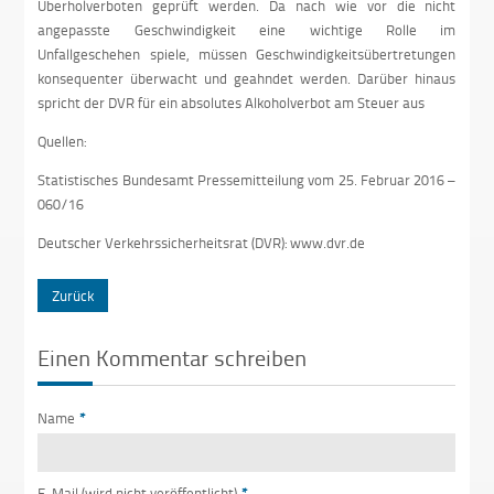
Überholverboten geprüft werden. Da nach wie vor die nicht
angepasste Geschwindigkeit eine wichtige Rolle im
Unfallgeschehen spiele, müssen Geschwindigkeitsübertretungen
konsequenter überwacht und geahndet werden. Darüber hinaus
spricht der DVR für ein absolutes Alkoholverbot am Steuer aus
Quellen:
Statistisches Bundesamt Pressemitteilung vom 25. Februar 2016 –
060/16
Deutscher Verkehrssicherheitsrat (DVR): www.dvr.de
Zurück
Einen Kommentar schreiben
Name
*
E-Mail (wird nicht veröffentlicht)
*