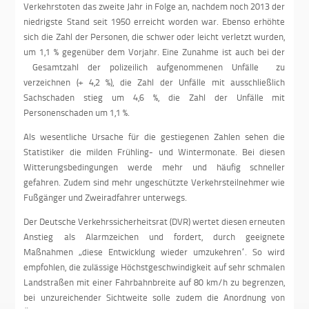
Verkehrstoten das zweite Jahr in Folge an, nachdem noch 2013 der
niedrigste Stand seit 1950 erreicht worden war. Ebenso erhöhte
sich die Zahl der Personen, die schwer oder leicht verletzt wurden,
um 1,1 % gegenüber dem Vorjahr. Eine Zunahme ist auch bei der
Gesamtzahl der polizeilich aufgenommenen Unfälle zu
verzeichnen (+ 4,2 %), die Zahl der Unfälle mit ausschließlich
Sachschaden stieg um 4,6 %, die Zahl der Unfälle mit
Personenschaden um 1,1 %.
Als wesentliche Ursache für die gestiegenen Zahlen sehen die
Statistiker die milden Frühling- und Wintermonate. Bei diesen
Witterungsbedingungen werde mehr und häufig schneller
gefahren. Zudem sind mehr ungeschützte Verkehrsteilnehmer wie
Fußgänger und Zweiradfahrer unterwegs.
Der Deutsche Verkehrssicherheitsrat (DVR) wertet diesen erneuten
Anstieg als Alarmzeichen und fordert, durch geeignete
Maßnahmen „diese Entwicklung wieder umzukehren“. So wird
empfohlen, die zulässige Höchstgeschwindigkeit auf sehr schmalen
Landstraßen mit einer Fahrbahnbreite auf 80 km/h zu begrenzen,
bei unzureichender Sichtweite solle zudem die Anordnung von