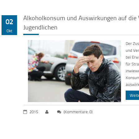
Alkoholkonsum und Auswirkungen auf die V
02
Jugendlichen
Okt
Der Zu
und Ver
bei Erw
für Str
inwiewe
Konsumv
auswirk
Weit
2015
(Kommentare: 0)